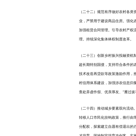
（二十二）规范有序做好农村各类
业，严禁用于建设商品住房。强化
加强租赁合同管理。引导农村产权
理。持续深化集体林权制度改革。
（二十三）创新乡村振兴投融资机
超长期特别国债，支持符合条件的
技术改造再贷款等政策激励作用，
村信用体系建设，加强涉农信息归
查处弄虚作假、优亲厚友、“雁过拔
（二十四）推动城乡要素双向流动
转移人口市民化挂钩政策，推行由
分配权，探索建立自愿有偿退出的
才培育，因地制宜培育农创客。实