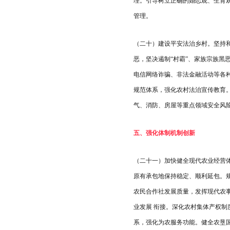
理。引导树立正确的婚恋观、生育
管理。
（二十）建设平安法治乡村。坚持
恶，坚决遏制“村霸”、家族宗族
电信网络诈骗、非法金融活动等各
规范体系，强化农村法治宣传教育
气、消防、房屋等重点领域安全风
五、强化体制机制创新
（二十一）加快健全现代农业经营体
原有承包地保持稳定、顺利延包。
农民合作社发展质量，发挥现代农
业发展 衔接。深化农村集体产权
系，强化为农服务功能。健全农垦