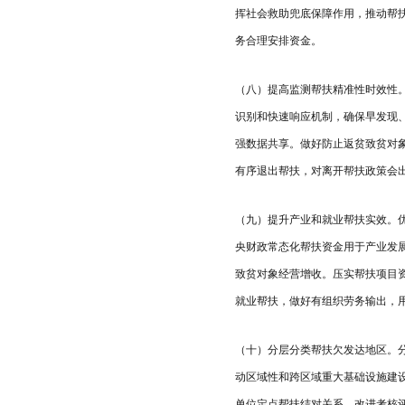
挥社会救助兜底保障作用，推动帮
务合理安排资金。
（八）提高监测帮扶精准性时效性
识别和快速响应机制，确保早发现
强数据共享。做好防止返贫致贫对
有序退出帮扶，对离开帮扶政策会
（九）提升产业和就业帮扶实效。
央财政常态化帮扶资金用于产业发
致贫对象经营增收。压实帮扶项目
就业帮扶，做好有组织劳务输出，
（十）分层分类帮扶欠发达地区。
动区域性和跨区域重大基础设施建
单位定点帮扶结对关系，改进考核