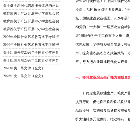
农业农村现代化关系中国式现代化
关于健全新时代志愿服务体系的意见
提高，乡村 振兴取得明显进展。“
教育部关于广泛开展中小学生社会实
板，加快建设农业强国。2026年
践活动的通知要求
教育部关于广泛开展中小学生社会实
彻党的二十大和二十届历次全会精神
践活动的通知要求
教育部关于广泛开展中小学生社会实
农”问题作为全党工作重中之重，坚
践活动的通知要求
2026年全国社会艺术教育水平考试报
名简章
优先发展，坚持城乡融合发展，锚定
2026年全国社会艺术教育水平考试报
名简章
关于组织开展2026年全国青少年体育
力，提高强农惠农富农政策效能，
运动技能测评工作的通知
关于组织开展2026年全国青少年体育
平，努力把农业建成现代化大产业
运动技能测评工作的通知
2026中央一号文件（全文）
2026中央一号文件（全文）
一、提升农业综合生产能力和质量
（一）稳定发展粮油生产。粮食产量
提升行动，促进良田良种良机良法
品质提升，实施粮食流通提质增效
扩大油料多元化供给。推动棉花、