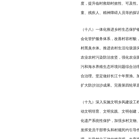
度，提升临时救助时效性、可及性
童、残疾人、精神障碍人员等的探
（十八）一体化推进乡村生态保护
会化管护服务体系，改善村容村貌
村黑臭水体。推进农村生活垃圾源
农业农村污染防治攻坚，强化农业
污和海水养殖生态环境问题综合治
合治理。坚定做好长江十年禁渔。加
扩大防沙治沙成果。完善第四轮草
（十九）深入实施文明乡风建设工
动文明培育、文明实践、文明创建
化遗产系统性保护，加强乡村文物
发挥党员干部带头和村规民约引导