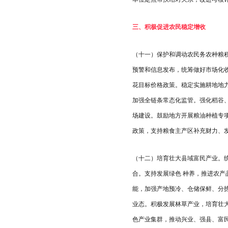
三、积极促进农民稳定增收
（十一）保护和调动农民务农种粮
预警和信息发布，统筹做好市场化
花目标价格政策。稳定实施耕地地
加强全链条常态化监管。强化稻谷
场建设。鼓励地方开展粮油种植专
政策，支持粮食主产区补充财力、
（十二）培育壮大县域富民产业。
合。支持发展绿色 种养，推进农产
能，加强产地预冷、仓储保鲜、分
业态。积极发展林草产业，培育壮
色产业集群，推动兴业、强县、富